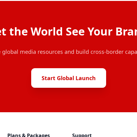
et the World See Your Bra
 global media resources and build cross-border capab
Start Global Launch
Plans & Packages
Support