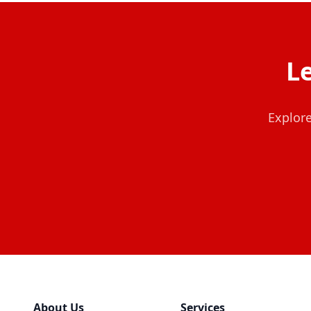
L
Explore
About Us
Services