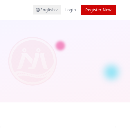
English
Login
Register Now